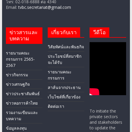
ข่าวสารและ
เกี่ยวกับเรา
วีดีโอ
บทความ
วิสัยทัศน์และพันธกิจ
รายนามคณะ
ประโยชน์ที่สมาชิก
กรรมการ 2565-
จะได้รับ
2567
รายนามคณะ
ข่าวกิจกรรม
กรรมการ
ข่าวเศรษฐกิจ
สาส์นจากประธาน
ข่าวประชาสัมพันธ์
เว็บไซต์ที่เกี่ยวข้อง
ข่าวหอการค้าไทย
ติดต่อเรา
To initiate the
รวมงานเขียนและ
private sectors
บทความ
and stakeholders
to update the
ข้อมูลลงทุน
digital economy in
ข่าว CSR
Thailand and
Vietnam and also
ข่าว C ASEAN
find some