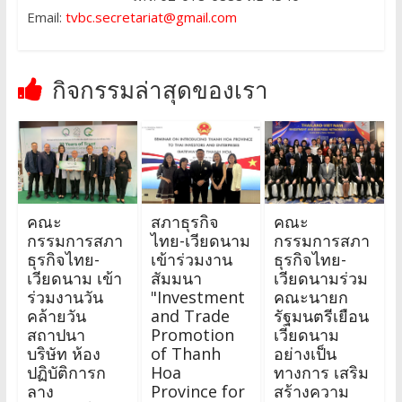
Email:
tvbc.secretariat@gmail.com
กิจกรรมล่าสุดของเรา
คณะ
สภาธุรกิจ
คณะ
กรรมการสภา
ไทย-เวียดนาม
กรรมการสภา
ธุรกิจไทย-
เข้าร่วมงาน
ธุรกิจไทย-
เวียดนาม เข้า
สัมมนา
เวียดนามร่วม
ร่วมงานวัน
"Investment
คณะนายก
คล้ายวัน
and Trade
รัฐมนตรีเยือน
สถาปนา
Promotion
เวียดนาม
บริษัท ห้อง
of Thanh
อย่างเป็น
ปฏิบัติการก
Hoa
ทางการ เสริม
ลาง
Province for
สร้างความ