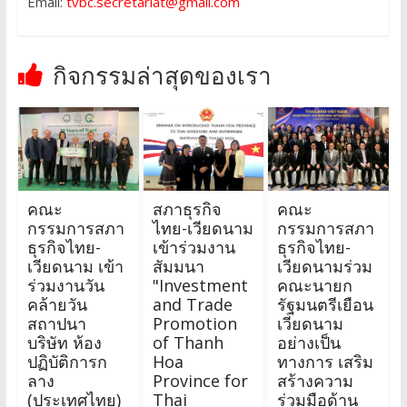
Email:
tvbc.secretariat@gmail.com
กิจกรรมล่าสุดของเรา
คณะ
สภาธุรกิจ
คณะ
กรรมการสภา
ไทย-เวียดนาม
กรรมการสภา
ธุรกิจไทย-
เข้าร่วมงาน
ธุรกิจไทย-
เวียดนาม เข้า
สัมมนา
เวียดนามร่วม
ร่วมงานวัน
"Investment
คณะนายก
คล้ายวัน
and Trade
รัฐมนตรีเยือน
สถาปนา
Promotion
เวียดนาม
บริษัท ห้อง
of Thanh
อย่างเป็น
ปฏิบัติการก
Hoa
ทางการ เสริม
ลาง
Province for
สร้างความ
(ประเทศไทย)
Thai
ร่วมมือด้าน