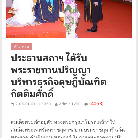
#กิจกรรม
ประธานสภาฯ ได้รับ
พระราชทานปริญญา
บริหารธุรกิจดุษฎีบัณฑิต
กิตติมศักดิ์
(
4063
)
2019-01-03 11:39:50
Admin TVBC
สมเด็จพระเจ้าอยู่หัว ทรงพระกรุณาโปรดเกล้าฯให้
สมเด็จพระเทพรัตนราชสุดาฯสยามบรมราชกุมารี เสด็จ
พระราช ดำเนินแทนพระองค์ ในการพระราชทานปริ