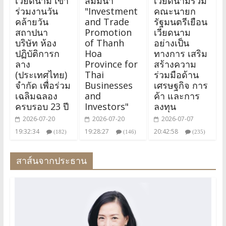
เวียดนาม เข้า
สัมมนา
เวียดนามร่วม
ร่วมงานวัน
"Investment
คณะนายก
คล้ายวัน
and Trade
รัฐมนตรีเยือน
สถาปนา
Promotion
เวียดนาม
บริษัท ห้อง
of Thanh
อย่างเป็น
ปฏิบัติการก
Hoa
ทางการ เสริม
ลาง
Province for
สร้างความ
(ประเทศไทย)
Thai
ร่วมมือด้าน
จำกัด เพื่อร่วม
Businesses
เศรษฐกิจ การ
เฉลิมฉลอง
and
ค้า และการ
ครบรอบ 23 ปี
Investors"
ลงทุน
2026-07-20
2026-07-20
2026-07-07
19:32:34
19:28:27
20:42:58
(182)
(146)
(235)
สาส์นจากประธาน