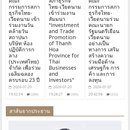
คณะ
สภาธุรกิจ
คณะ
กรรมการสภา
ไทย-เวียดนาม
กรรมการสภา
ธุรกิจไทย-
เข้าร่วมงาน
ธุรกิจไทย-
เวียดนาม เข้า
สัมมนา
เวียดนามร่วม
ร่วมงานวัน
"Investment
คณะนายก
คล้ายวัน
and Trade
รัฐมนตรีเยือน
สถาปนา
Promotion
เวียดนาม
บริษัท ห้อง
of Thanh
อย่างเป็น
ปฏิบัติการก
Hoa
ทางการ เสริม
ลาง
Province for
สร้างความ
(ประเทศไทย)
Thai
ร่วมมือด้าน
จำกัด เพื่อร่วม
Businesses
เศรษฐกิจ การ
เฉลิมฉลอง
and
ค้า และการ
ครบรอบ 23 ปี
Investors"
ลงทุน
2026-07-20
2026-07-20
2026-07-07
19:32:34
19:28:27
20:42:58
(200)
(165)
(252)
สาส์นจากประธาน