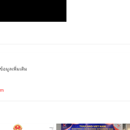
มูลเพิ่มเติม
om