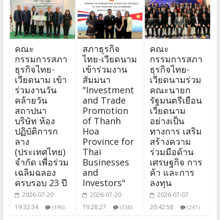
คณะ
สภาธุรกิจ
คณะ
กรรมการสภา
ไทย-เวียดนาม
กรรมการสภา
ธุรกิจไทย-
เข้าร่วมงาน
ธุรกิจไทย-
เวียดนาม เข้า
สัมมนา
เวียดนามร่วม
ร่วมงานวัน
"Investment
คณะนายก
คล้ายวัน
and Trade
รัฐมนตรีเยือน
สถาปนา
Promotion
เวียดนาม
บริษัท ห้อง
of Thanh
อย่างเป็น
ปฏิบัติการก
Hoa
ทางการ เสริม
ลาง
Province for
สร้างความ
(ประเทศไทย)
Thai
ร่วมมือด้าน
จำกัด เพื่อร่วม
Businesses
เศรษฐกิจ การ
เฉลิมฉลอง
and
ค้า และการ
ครบรอบ 23 ปี
Investors"
ลงทุน
2026-07-20
2026-07-20
2026-07-07
19:32:34
19:28:27
20:42:58
(196)
(158)
(247)