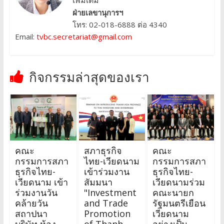
เพิ่มเติม
ฝ่ายเลขานุการฯ
โทร: 02-018-6888 ต่อ 4340
Email:
tvbc.secretariat@gmail.com
กิจกรรมล่าสุดของเรา
คณะ
สภาธุรกิจ
คณะ
กรรมการสภา
ไทย-เวียดนาม
กรรมการสภา
ธุรกิจไทย-
เข้าร่วมงาน
ธุรกิจไทย-
เวียดนาม เข้า
สัมมนา
เวียดนามร่วม
ร่วมงานวัน
"Investment
คณะนายก
คล้ายวัน
and Trade
รัฐมนตรีเยือน
สถาปนา
Promotion
เวียดนาม
บริษัท ห้อง
of Thanh
อย่างเป็น